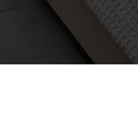
Δωμάτια
»
Family room
FAMILY ROOM
Rest, relax, and recharge