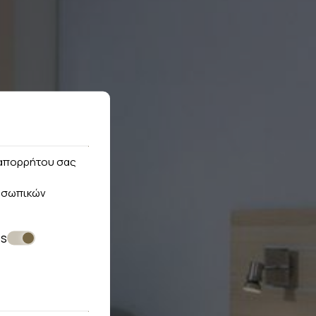
ς απορρήτου σας
οσωπικών
es