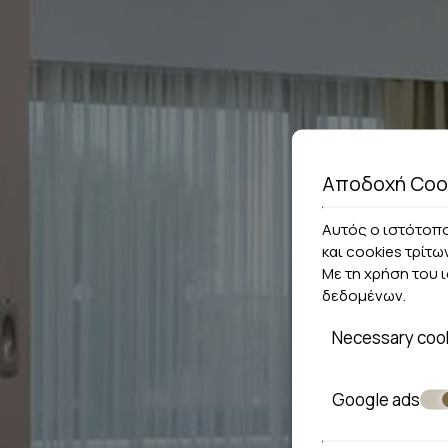
Αποδοχή Coo
Αυτός ο ιστότοπο
και cookies τρίτω
Με τη χρήση του 
δεδομένων
.
Necessary coo
Google ads